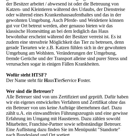
der Besitzer arbeitet / abwesend ist oder die Betreuung von
Katzen- und Kleintieren während des Urlaubs, der Dienstreise
oder während eines Krankenhausaufenthaltes und das in der
gewohnten Umgebung. Auch Pferde- und Weidetiere können
gut vor Ort betreut werden, aber genauso bieten wir das
klassische Homesitting an bei dem lediglich das Haus
bewohnbar erscheint während der Besitzer verreist ist. Es ist
zudem eine stressfreie Möglichkeit das Tier zu betreuen, denn
gerade Tierarten wie z.B. Katzen fühlen sich in der gewohnten
Umgebung am Wohlsten. Veränderungen der Umgebung,
fremde Gerüche und der Transport alleine sind purer Stress und
verursachen sogar in einigen Fällen Krankheiten.
Wofür steht HTSF?
Der Name steht für
H
aus
T
ier
S
ervice
F
oster.
Wer sind die Betreuer?
Alle Betreuer sind von uns Zertifiziert und geprüft. Dafür haben
wir ein eigenes entwickeltes Verfahren und Zertifikat ohne das
ein Betreuer von uns keine Aufträge übernehmen darf. Dazu
zählt u.A. ein einwandfreies Führungszeugnis und eine gewisse
Erfahrung im Umgang mit Haustieren. Dazu zählen sowohl
Mitarbeiter, Franchise-Partner sowie selbstständige Betreuer.
Eine Auflistung dazu finden Sie im Menüpunkt "Standorte"
nach Bundesland und Ort sortiert.